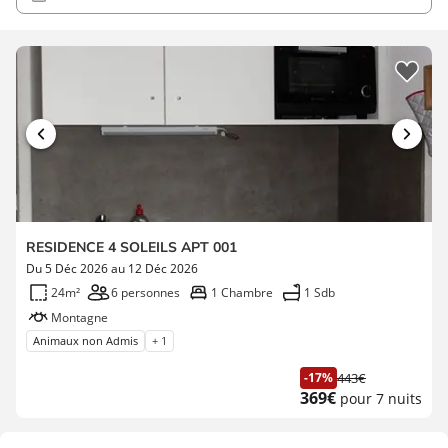
RESIDENCE 4 SOLEILS APT 001
Du 5 Déc 2026 au 12 Déc 2026
24m²
6 personnes
1 Chambre
1 Sdb
Montagne
Animaux non Admis
+ 1
-17%
443€
Ancien
Nouveau
369€
pour 7 nuits
prix
prix