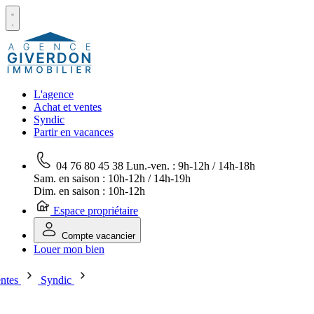
L'agence
Achat et ventes
Syndic
Partir en vacances
04 76 80 45 38
Lun.-ven. : 9h-12h / 14h-18h
Sam. en saison : 10h-12h / 14h-19h
Dim. en saison : 10h-12h
Espace propriétaire
Compte vacancier
Louer mon bien
entes
Syndic