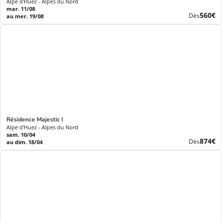
Alpe d'Huez - Alpes du Nord
mar. 11/08
Nouve
560€
Dès
au mer. 19/08
prix
Résidence Majestic I
Alpe d'Huez - Alpes du Nord
sam. 10/04
Nouve
874€
Dès
au dim. 18/04
prix