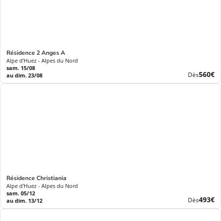
Résidence 2 Anges A
Alpe d'Huez - Alpes du Nord
sam. 15/08
Nouve
560€
Dès
au dim. 23/08
prix
Résidence Christiania
Alpe d'Huez - Alpes du Nord
sam. 05/12
Nouve
493€
Dès
au dim. 13/12
prix