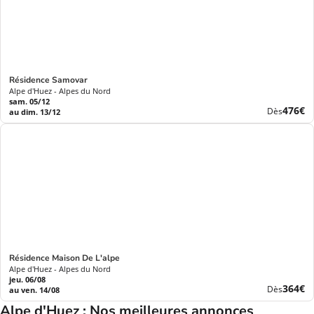
Résidence Samovar
Alpe d'Huez - Alpes du Nord
sam. 05/12
Nouve
476€
Dès
au dim. 13/12
prix
Résidence Maison De L'alpe
Alpe d'Huez - Alpes du Nord
jeu. 06/08
Nouve
364€
Dès
au ven. 14/08
prix
Alpe d'Huez : Nos meilleures annonces