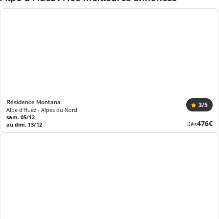
Résidence Montana
3
/5
Alpe d'Huez - Alpes du Nord
sam. 05/12
Nouve
476€
Dès
au dim. 13/12
prix