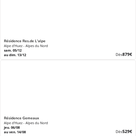
Résidence Res.de L'alpe
Alpe d'Huez - Alpes du Nord
sam. 05/12
Nouve
879€
Dès
au dim. 13/12
prix
Résidence Gemeaux
Alpe d'Huez - Alpes du Nord
jeu. 06/08
Nouve
529€
Dès
au ven. 14/08