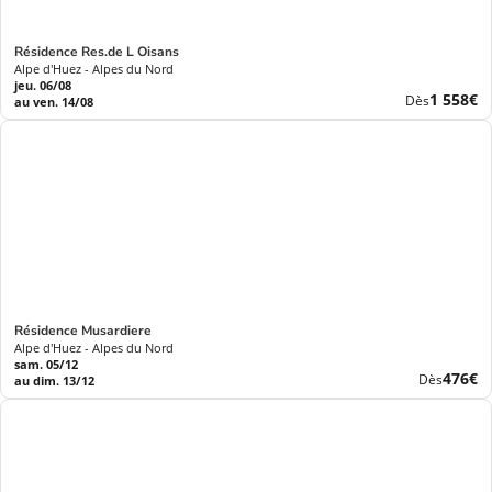
Résidence Res.de L Oisans
Alpe d'Huez - Alpes du Nord
jeu. 06/08
Nouvea
1 558€
Dès
au ven. 14/08
prix
Résidence Musardiere
Alpe d'Huez - Alpes du Nord
sam. 05/12
Nouve
476€
Dès
au dim. 13/12
prix