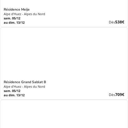
Résidence Meije
Alpe d'Huez - Alpes du Nord
sam. 05/12
Nouve
538€
Dès
au dim. 13/12
prix
Résidence Grand Sablat B
Alpe d'Huez - Alpes du Nord
sam. 05/12
Nouve
709€
Dès
au dim. 13/12
prix