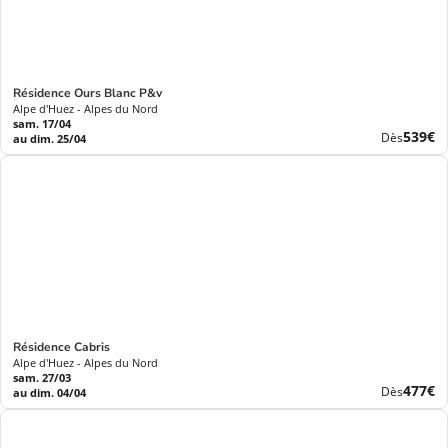
Résidence Ours Blanc P&v
Alpe d'Huez - Alpes du Nord
sam. 17/04
Nouve
539€
Dès
au dim. 25/04
prix
Résidence Cabris
Alpe d'Huez - Alpes du Nord
sam. 27/03
Nouve
477€
Dès
au dim. 04/04
prix