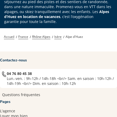
séjournez au pied des pistes et des sentiers de randonnée,
dans une nature immaculée. Promenez-vous en VTT dans les
alpages, ou skiez tranquillement avec les enfants. Les
Alpes
d’Huez en location de vacances
, c’est l’oxygénation
garantie pour toute la famille.
Accueil
France
Rhône-Alpes
Isère
Alpe d'Huez
Contactez-nous
04 76 80 45 38
Lun.-ven. : 9h-12h / 14h-18h <br/> Sam. en saison : 10h-12h /
14h-19h <br/> Dim. en saison : 10h-12h
Questions fréquentes
Pages
L'agence
Louer mon bien