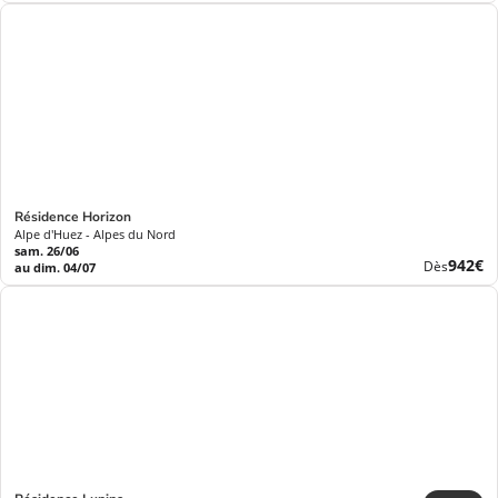
prix
Résidence Horizon
Alpe d'Huez - Alpes du Nord
sam. 26/06
Nouve
942€
Dès
au dim. 04/07
prix