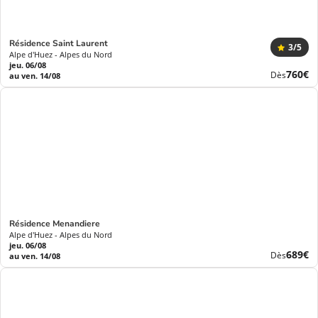
Résidence Saint Laurent
3
/5
Alpe d'Huez - Alpes du Nord
jeu. 06/08
Nouve
760€
Dès
au ven. 14/08
prix
Résidence Menandiere
Alpe d'Huez - Alpes du Nord
jeu. 06/08
Nouve
689€
Dès
au ven. 14/08
prix