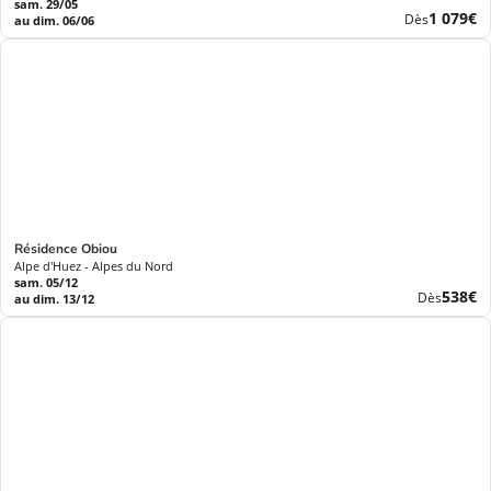
sam. 29/05
Nouvea
1 079€
Dès
au dim. 06/06
prix
Résidence Obiou
Alpe d'Huez - Alpes du Nord
sam. 05/12
Nouve
538€
Dès
au dim. 13/12
prix