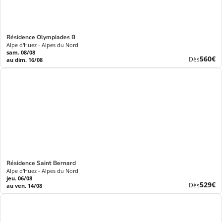
Résidence Olympiades B
Alpe d'Huez - Alpes du Nord
sam. 08/08
Nouve
560€
Dès
au dim. 16/08
prix
Résidence Saint Bernard
Alpe d'Huez - Alpes du Nord
jeu. 06/08
Nouve
529€
Dès
au ven. 14/08
prix