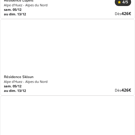
Résidence Lupins
4
/5
Alpe d'Huez - Alpes du Nord
sam. 05/12
Nouve
426€
Dès
au dim. 13/12
prix
Résidence Skisun
Alpe d'Huez - Alpes du Nord
sam. 05/12
Nouve
426€
Dès
au dim. 13/12
prix