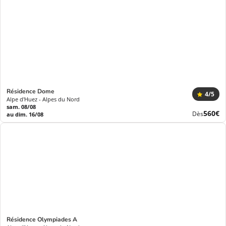
Résidence Dome
4
/5
Alpe d'Huez - Alpes du Nord
sam. 08/08
Nouve
560€
Dès
au dim. 16/08
prix
Résidence Olympiades A