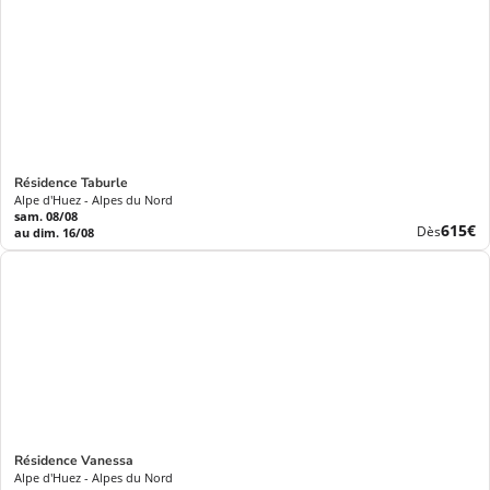
Résidence Taburle
Alpe d'Huez - Alpes du Nord
sam. 08/08
Nouve
615€
Dès
au dim. 16/08
prix
Résidence Vanessa
Alpe d'Huez - Alpes du Nord