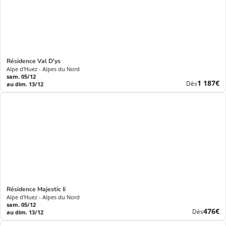
Résidence Val D'ys
Alpe d'Huez - Alpes du Nord
sam. 05/12
Nouvea
1 187€
Dès
au dim. 13/12
prix
Résidence Majestic Ii
Alpe d'Huez - Alpes du Nord
sam. 05/12
Nouve
476€
Dès
au dim. 13/12
prix