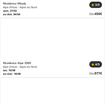
Résidence Milady
3
/5
Alpe d'Huez - Alpes du Nord
sam. 27/03
Nouve
450€
Dès
au dim. 04/04
prix
Résidence Alpe 2000
4
/5
Alpe d'Huez - Alpes du Nord
lun. 10/08
Nouve
977€
Dès
au mar. 18/08
prix