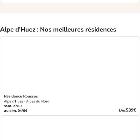
Alpe d'Huez : Nos meilleures résidences
Résidence Rousses
Alpe d'Huez - Alpes du Nord
sam. 27/03
Nouve
539€
Dès
au dim. 04/04
prix