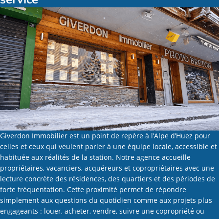
Giverdon Immobilier est un point de repère à l’Alpe d’Huez pour
celles et ceux qui veulent parler à une équipe locale, accessible et
habituée aux réalités de la station. Notre agence accueille
propriétaires, vacanciers, acquéreurs et copropriétaires avec une
lecture concrète des résidences, des quartiers et des périodes de
forte fréquentation. Cette proximité permet de répondre
simplement aux questions du quotidien comme aux projets plus
engageants : louer, acheter, vendre, suivre une copropriété ou